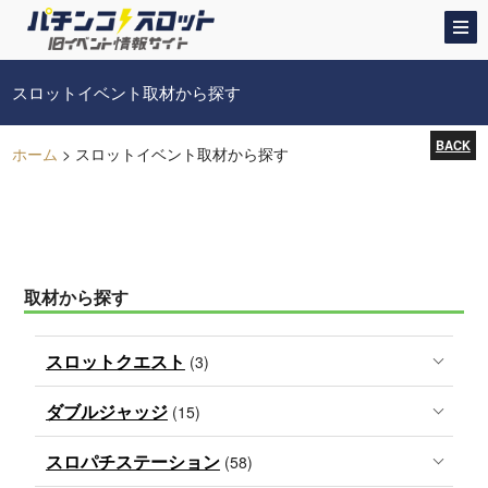
スロットイベント取材から探す
BACK
ホーム
>
スロットイベント取材から探す
取材から探す
スロットクエスト
(3)
ダブルジャッジ
(15)
スロパチステーション
(58)