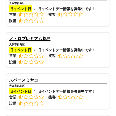
大阪市都島区
：
旧イベント日
旧イベントデー情報を募集中です！
営業
接客
設備
メトロプレミアム都島
大阪市都島区
：
旧イベント日
旧イベントデー情報を募集中です！
営業
接客
設備
スペースミヤコ
大阪市都島区
：
旧イベント日
旧イベントデー情報を募集中です！
営業
接客
設備