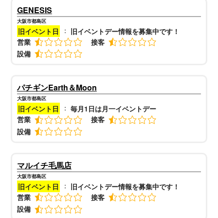
GENESIS
大阪市都島区
：
旧イベント日
旧イベントデー情報を募集中です！
営業
接客
設備
パチギンEarth＆Moon
大阪市都島区
：
旧イベント日
毎月1日は月一イベントデー
営業
接客
設備
マルイチ毛馬店
大阪市都島区
：
旧イベント日
旧イベントデー情報を募集中です！
営業
接客
設備