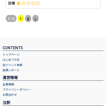
設備
1 / 2
1
2
»
CONTENTS
トップページ
はじめての方
旧イベント検索
結果レポート
運営情報
企業情報
プライバシーポリシー
お問合わせ
注釈