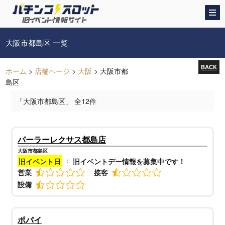
大阪市都島区 一覧
BACK
ホーム
>
店舗ページ
>
大阪
>
大阪市都
島区
「大阪市都島区」 全12件
パーラーレクサス都島店
大阪市都島区
：
旧イベント日
旧イベントデー情報を募集中です！
営業
接客
設備
ポパイ