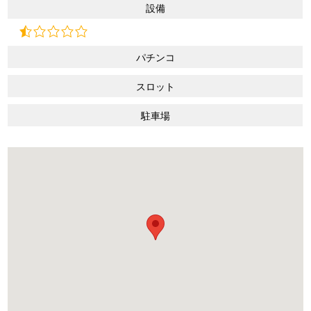
設備
パチンコ
スロット
駐車場