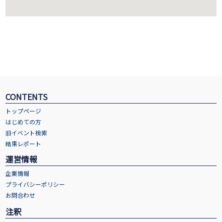
CONTENTS
トップページ
はじめての方
旧イベント検索
結果レポート
運営情報
企業情報
プライバシーポリシー
お問合わせ
注釈