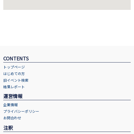
CONTENTS
トップページ
はじめての方
旧イベント検索
結果レポート
運営情報
企業情報
プライバシーポリシー
お問合わせ
注釈