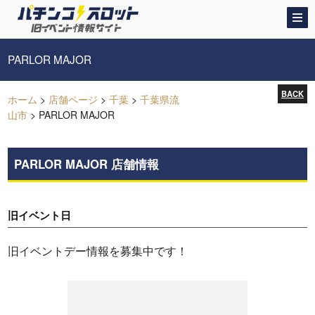
PARLOR MAJOR
BACK
ホーム
>
店舗ページ
>
千葉
>
千葉県流
山市
>
PARLOR MAJOR
PARLOR MAJOR 店舗情報
旧イベント日
旧イベントデー情報を募集中です！