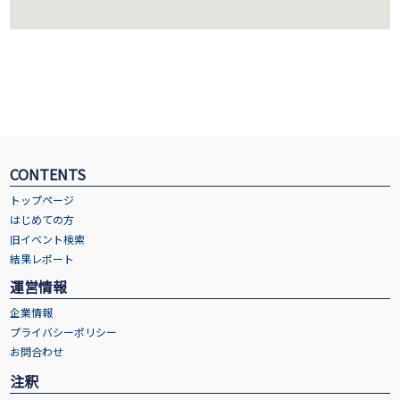
CONTENTS
トップページ
はじめての方
旧イベント検索
結果レポート
運営情報
企業情報
プライバシーポリシー
お問合わせ
注釈