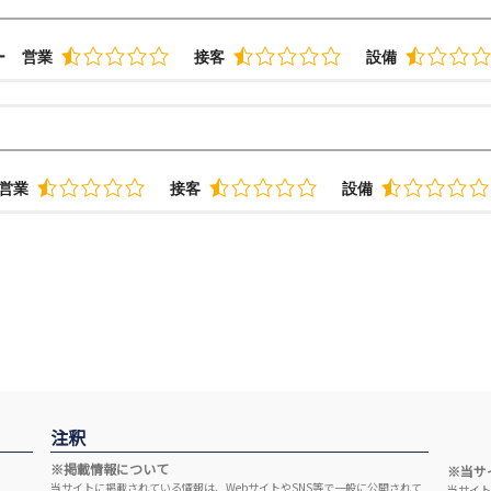
ー
営業
接客
設備
営業
接客
設備
注釈
※掲載情報について
※当サ
当サイトに掲載されている情報は、WebサイトやSNS等で一般に公開されて
当サイト