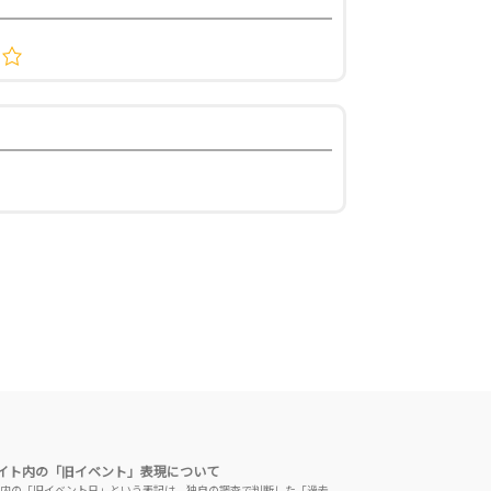
イト内の「旧イベント」表現について
内の「旧イベント日」という表記は、独自の調査で判断した「過去