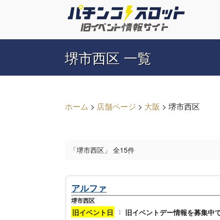
堺市西区 一覧
ホーム
>
店舗ページ
>
大阪
>
堺市西区
「堺市西区」 全15件
アルファ
堺市西区
：
旧イベント日
旧イベントデー情報を募集中