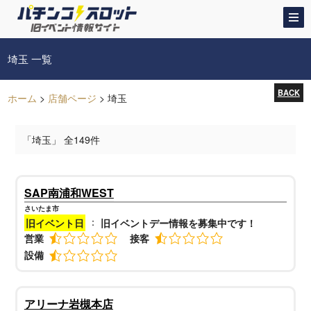
埼玉 一覧
BACK
ホーム
>
店舗ページ
>
埼玉
「埼玉」 全149件
SAP南浦和WEST
さいたま市
：
旧イベント日
旧イベントデー情報を募集中です！
営業
接客
設備
アリーナ岩槻本店