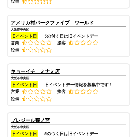
設備
アメリカ村パークファイブ ワールド
大阪市中央区
：
旧イベント日
5の付く日は旧イベントデー
営業
接客
設備
キョーイチ ミナミ店
大阪市中央区
：
旧イベント日
旧イベントデー情報を募集中です！
営業
接客
設備
プレジール森ノ宮
大阪市中央区
：
旧イベント日
5のつく日は旧イベントデー