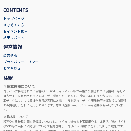
CONTENTS
トップページ
はじめての方
旧イベント検索
結果レポート
運営情報
企業情報
プライバシーポリシー
お問合わせ
注釈
※掲載情報について
当サイトに掲載されている情報は、WebサイトやSNS等で一般に公開されている情報、もしく
は当サイトを利用されているユーザー様からのコメント、投稿を基にしております。また、出
玉データについては弊社作業員が実際に遊戯ホールを訪れ、データ表示機等から取得した情報
のみ掲載し、分析に利用しております。弊社は遊戯ホールとはいかなる関係も一切ございませ
ん。
※取材について
設定や対象機種に関する情報については、あくまで過去の出玉情報やホール状況、Webサイト
やSNS等で一般に公開されている情報を加味し、当サイトが独自に分析、判断した結果です。
各取材・キャンペーンについて、遊戯ホールと共同で催事を開催し、設定変更やイベントを行