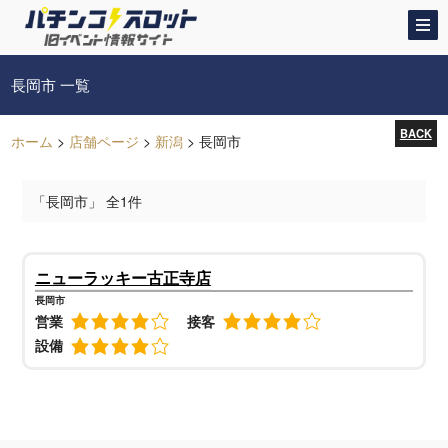
長岡市 一覧
BACK
ホーム
>
店舗ページ
>
新潟
>
長岡市
「長岡市」 全1件
ニューラッキー古正寺店
長岡市
営業
接客
設備