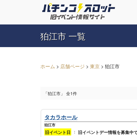
狛江市 一覧
ホーム
>
店舗ページ
>
東京
>
狛江市
「狛江市」 全1件
タカラホール
狛江市
：
旧イベント日
旧イベントデー情報を募集中