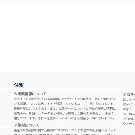
注釈
※掲載情報について
※当サ
当サイトに掲載されている情報は、WebサイトやSNS等で一般に公開されて
当サイト
いる情報、もしくは当サイトを利用されているユーザー様からのコメント、
にイベン
投稿を基にしております。また、出玉データについては弊社作業員が実際に
はなく、
遊戯ホールを訪れ、データ表示機等から取得した情報のみ掲載し、分析に利
も一切あ
用しております。弊社は遊戯ホールとはいかなる関係も一切ございません。
を独自に
やメディ
※取材について
設定や対象機種に関する情報については、あくまで過去の出玉情報やホール
状況、WebサイトやSNS等で一般に公開されている情報を加味し、当サイト