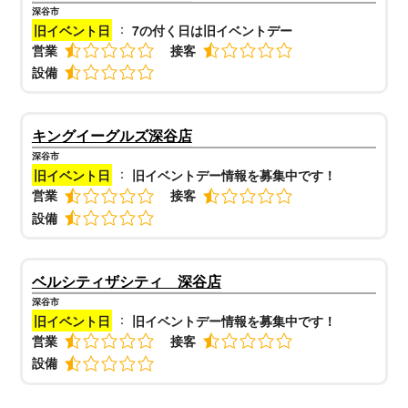
深谷市
：
旧イベント日
7の付く日は旧イベントデー
営業
接客
設備
キングイーグルズ深谷店
深谷市
：
旧イベント日
旧イベントデー情報を募集中です！
営業
接客
設備
ベルシティザシティ 深谷店
深谷市
：
旧イベント日
旧イベントデー情報を募集中です！
営業
接客
設備