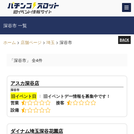
深谷市 一覧
BACK
ホーム
>
店舗ページ
>
埼玉
>
深谷市
「深谷市」 全4件
アスカ深谷店
深谷市
：
旧イベント日
旧イベントデー情報を募集中です！
営業
接客
設備
ダイナム埼玉深谷花園店