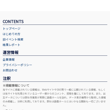
CONTENTS
トップページ
はじめての方
旧イベント検索
結果レポート
運営情報
企業情報
プライバシーポリシー
お問合わせ
注釈
※掲載情報について
当サイトに掲載されている情報は、WebサイトやSNS等で一般に公開されている情報、もしく
は当サイトを利用されているユーザー様からのコメント、投稿を基にしております。また、出
玉データについては弊社作業員が実際に遊戯ホールを訪れ、データ表示機等から取得した情報
のみ掲載し、分析に利用しております。弊社は遊戯ホールとはいかなる関係も一切ございませ
ん。