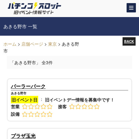
あきる野市 一覧
BACK
ホーム
>
店舗ページ
>
東京
>
あきる野
市
「あきる野市」 全3件
パーラーパーク
あきる野市
：
旧イベント日
旧イベントデー情報を募集中です！
営業
接客
設備
プラザ玉光