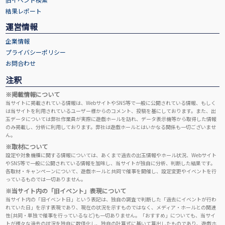
結果レポート
運営情報
企業情報
プライバシーポリシー
お問合わせ
注釈
※掲載情報について
当サイトに掲載されている情報は、WebサイトやSNS等で一般に公開されている情報、もしく
は当サイトを利用されているユーザー様からのコメント、投稿を基にしております。また、出
玉データについては弊社作業員が実際に遊戯ホールを訪れ、データ表示機等から取得した情報
のみ掲載し、分析に利用しております。弊社は遊戯ホールとはいかなる関係も一切ございませ
ん。
※取材について
設定や対象機種に関する情報については、あくまで過去の出玉情報やホール状況、Webサイト
やSNS等で一般に公開されている情報を加味し、当サイトが独自に分析、判断した結果です。
各取材・キャンペーンについて、遊戯ホールと共同で催事を開催し、設定変更やイベントを行
っているものでは一切ありません。
※当サイト内の「旧イベント」表現について
当サイト内の「旧イベント日」という表記は、独自の調査で判断した「過去にイベントが行わ
れていた日」を示す表現であり、現在の状況を示すものではなく、メディア・ホールとの関連
性(共同・単独で催事を行っているなど)も一切ありません。「おすすめ」についても、当サイ
トが様々な過去の状況を独自に数値化し、独自の計算式に基いて算出したものであり、遊戯ホ